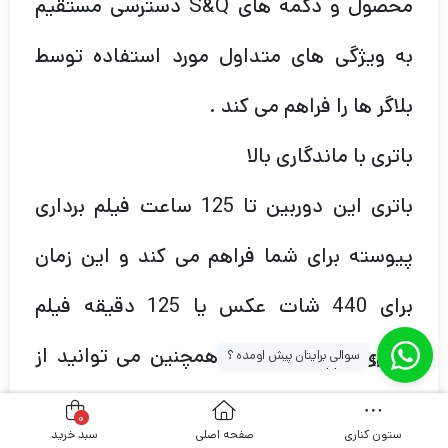
محصول و دکمه های S&Q دسترسی مستقیم
به ویژگی های متداول مورد استفاده توسط
بلاگر ها را فراهم می کند .
باتری با ماندگاری بالا
باتری این دوربین تا 125 ساعت فیلم برداری
پیوسته برای شما فراهم می کند و این زمان
برای 440 شات عکس یا 125 دقیقه فیلم
برداری مناسب است و همچنین می توانید از
سوالی برایتان پیش اومده ؟
[whatsapp_buttons]
طریق USB-C به گوشی هوشمند خود وصل
0
ستون کناری
صفحه اصلی
سبد خرید