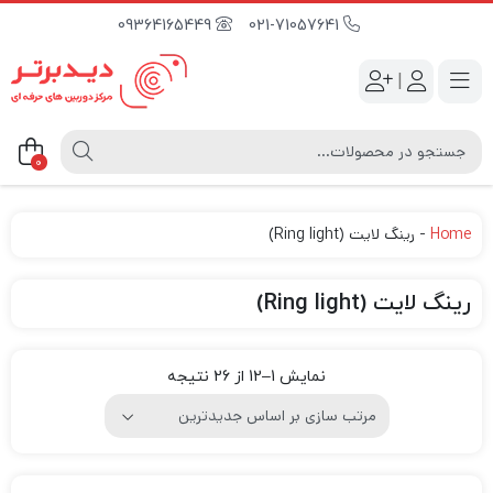
09364165449
021-71057641
|
0
Home
-
رینگ لایت (Ring light)
رینگ لایت (Ring light)
نمایش 1–12 از 26 نتیجه