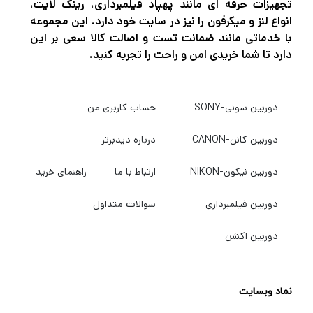
تجهیزات حرفه ای مانند پهپاد فیلمبرداری، رینگ لایت،
کاربران اینستاگرام و یوتیوب
انواع لنز و میکرفون را نیز در سایت خود دارد. این مجموعه
با خدماتی مانند ضمانت تست و اصالت کالا سعی بر این
از Ring Light برای نورپردازی حرفه‌ای استفاده می‌کنند.
دارد تا شما خریدی امن و راحت را تجربه کنید.
اگر قصد خرید رینگ لایت حرفه‌ای را دارید، در
دیدبرتر شاپ
می‌توانید
انواع رینگ لایت و تجهیزات نورپردازی را با بهترین قیمت، ضمانت
دوربین سونی-SONY
حساب کاربری من
اصالت و تنوع بالا مشاهده و خریداری کنید.
دوربین کانن-CANON
درباره دیدبرتر
رینگ لایت چیست؟
دوربین نیکون-NIKON
ارتباط با ما
راهنمای خرید
رینگ لایت یا Ring Light نوعی نور LED دایره‌ای شکل است که نور را
به‌صورت یکنواخت روی سوژه پخش می‌کند و باعث کاهش سایه‌ها و
دوربین فیلمبرداری
سوالات متداول
افزایش کیفیت تصویر می‌شود.
دوربین اکشن
این تجهیزات برای:
تولید محتوا
نماد وبسایت
میکاپ