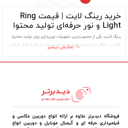
خرید رینگ لایت | قیمت Ring
Light و نور حرفه‌ای تولید محتوا
رینگ لایت یکی از محبوب‌ترین تجهیزات نورپردازی برای تولید محتوا،
عکاسی، میکاپ، استریم و فیلمبرداری است. این نورها به دلیل طراحی
نمایش بیشتر
دایره‌ای و نور یکنواخت، باعث ایجاد روشنایی نرم و حرفه‌ای روی صورت
و سوژه می‌شوند و کیفیت تصویر را به شکل چشمگیری افزایش
می‌دهند.
امروزه بسیاری از:
تولیدکنندگان محتوا
بلاگرها
میکاپ آرتیست‌ها
فروشگاه دیدبرتر علاوه بر ارائه انواع دوربین عکاسی و
استریمرها
فیلمبرداری حرفه ای و گیمبال موبایل و دوربین انواع
عکاسان