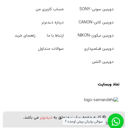
باتری‌ها در:
دوربین سونی-SONY
حساب کاربری من
تجهیزات عکاسی
کنترل‌ها
دوربین کانن-CANON
درباره دیدبرتر
ساعت
دوربین نیکون-NIKON
ارتباط با ما
راهنمای خرید
اسباب‌بازی
میکروفون
دوربین فیلمبرداری
سوالات متداول
چراغ قوه
تجهیزات پزشکی
دوربین اکشن
لوازم دیجیتال
کاربرد گسترده‌ای دارند.
نماد وبسایت
انواع باتری
باتری‌ها در مدل‌ها و سایزهای مختلفی تولید می‌شوند تا برای
دستگاه‌های گوناگون قابل استفاده باشند.
© کلیه حقوق سایت متعلق به
دیدبرتر
می باشد.
سوالی برایتان پیش اومده ؟
[whatsapp_buttons]