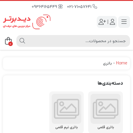
09364165449
021-71057641
|
0
Home
-
باتری
دسته‌بندی‌ها
باتری قلمی
باتری نیم قلمی