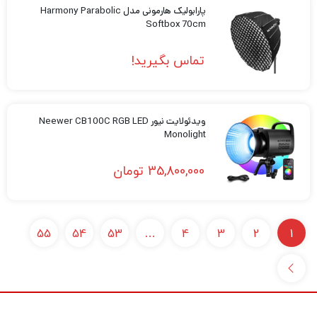
پارابولیک هارمونی مدل Harmony Parabolic
Softbox 70cm
تماس بگیرید!
ویدئولایت نیور Neewer CB100C RGB LED
Monolight
35,800,000
تومان
55
54
53
…
4
3
2
1