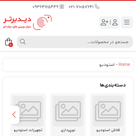
09364165449
021-71057641
|
0
Home
-
استودیو
دسته‌بندی‌ها
فلاش استودیو
نورپردازی
تجهیزات استودیو