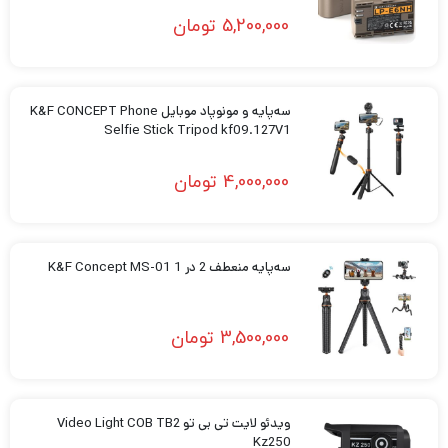
5,200,000
تومان
سه‌پایه و مونوپاد موبایل K&F CONCEPT Phone
Selfie Stick Tripod kf09.127V1
4,000,000
تومان
سه‌پایه منعطف 2 در 1 K&F Concept MS-01
3,500,000
تومان
ویدئو لایت تی بی تو Video Light COB TB2
Kz250