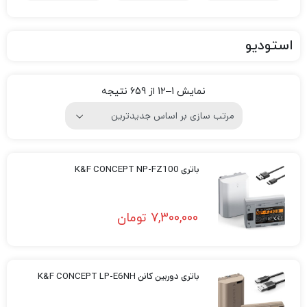
استودیو
نمایش 1–12 از 659 نتیجه
باتری K&F CONCEPT NP-FZ100
7,300,000
تومان
باتری دوربین کانن K&F CONCEPT LP-E6NH