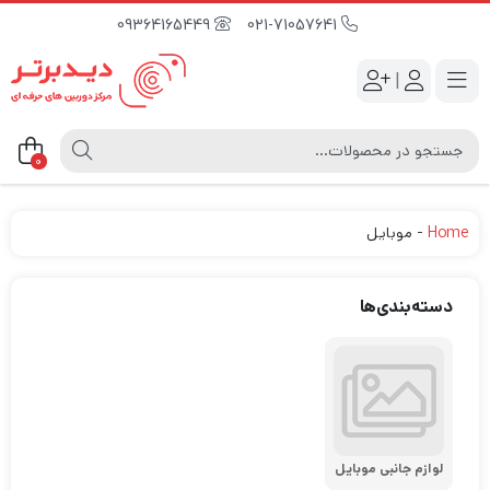
09364165449
021-71057641
|
0
Home
-
موبایل
دسته‌بندی‌ها
لوازم جانبی موبایل