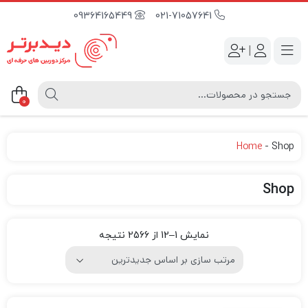
09364165449
021-71057641
|
0
Home
-
Shop
Shop
نمایش 1–12 از 2566 نتیجه