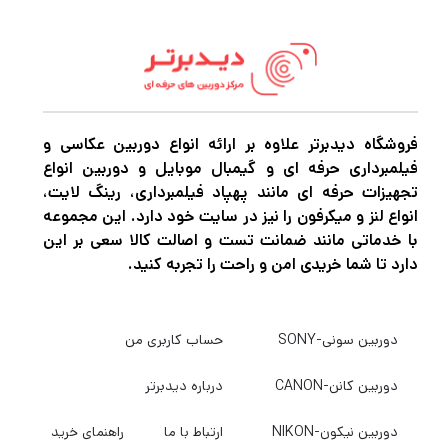
ترکیبی از دو فناوری وکیوم و مگنت را در خود دارد
که به شما این امکان را می‌دهد تا موبایل خود را
به‌صورت محکم و ایمن در جای خود نگه دارید.
فروشگاه دیدبرتر علاوه بر ارائه انواع دوربین عکاسی و
ویژگی‌ها:
فیلمبرداری حرفه ای و گیمبال موبایل و دوربین انواع
تجهیزات حرفه ای مانند پهپاد فیلمبرداری، رینگ لایت،
انواع لنز و میکرفون را نیز در سایت خود دارد. این مجموعه
این هولدر مجهز به آهن‌ربای
مگنت قوی:
با خدماتی مانند ضمانت تست و اصالت کالا سعی بر این
قوی است که موبایل شما را با امنیت بالا
دارد تا شما خریدی امن و راحت را تجربه کنید.
نگه می‌دارد، حتی در هنگام حرکت یا
تکان‌های شدید.
دوربین سونی-SONY
حساب کاربری من
پایه وکیوم این هولدر
دوربین کانن-CANON
درباره دیدبرتر
پایه وکیوم دار:
امکان چسبیدن محکم به سطوح صاف
دوربین نیکون-NIKON
ارتباط با ما
راهنمای خرید