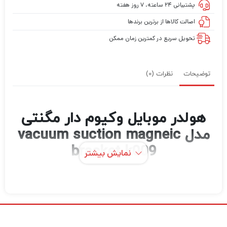
پشتیبانی ۲۴ ساعته، ۷ روز هفته
اصالت کالاها از برترین برندها
تحویل سریع در کمترین زمان ممکن
توضیحات
نظرات (0)
هولدر موبایل وکیوم دار مگنتی
مدل vacuum suction magneic
bracket k009
نمایش بیشتر
هولدر موبایل وکیوم دار مگنتی مدل K009 یک
وسیله کاربردی و استثنایی برای نگهداری موبایل در
خودرو یا هر سطح صاف دیگر است. این هولدر