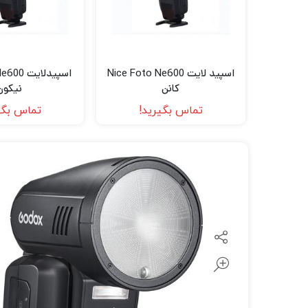
لنز سامیانگ-Samyang
لنز فوجی فیلم – FujiFilm
لنز موبایل
اسپید لایت Nice Foto Ne600
اسپیدلای
کانن
نیکون
تماس بگیرید!
تماس بگی