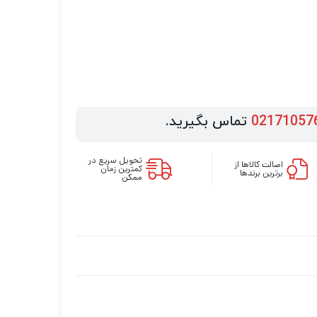
02171057
تماس بگیرید.
تحویل سریع در
اصالت کالاها از
کمترین زمان
برترین برندها
ممکن