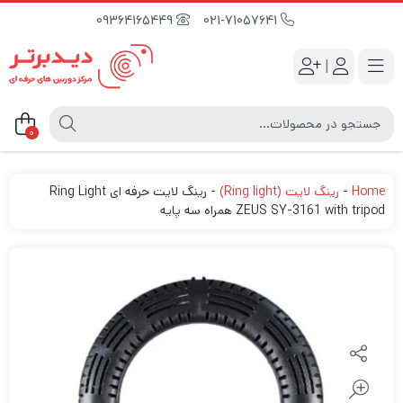
09364165449
021-71057641
|
0
Home
-
رینگ لایت (Ring light)
-
رینگ لایت حرفه ای Ring Light
ZEUS SY-3161 with tripod همراه سه پایه