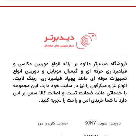
ویدئوهای حرفه‌ای است. اگر دنبال رینگ‌لایتی
هستید که هم
داشته باشه و هم
قدرت بالا
، مدل
کیفیت نوری بی‌نقص
ZEUS SY-3161
دقیقاً همونه.
این رینگ‌لایت با قطر ۴۵ سانتی‌متر (۱۸ اینچ) و
فروشگاه دیدبرتر علاوه بر ارائه انواع دوربین عکاسی و
توان ۹۶ وات، نوری کاملاً نرم، یکنواخت و قابل
فیلمبرداری حرفه ای و گیمبال موبایل و دوربین انواع
تنظیم تولید می‌کنه و برای عکاسی پرتره، آرایش و
تجهیزات حرفه ای مانند پهپاد فیلمبرداری، رینگ لایت،
گریم، ضبط ویدئو، و تولید محتوا انتخابی
انواع لنز و میکرفون را نیز در سایت خود دارد. این مجموعه
با خدماتی مانند ضمانت تست و اصالت کالا سعی بر این
فوق‌العاده است.
دارد تا شما خریدی امن و راحت را تجربه کنید.
طراحی و کیفیت ساخت
دوربین سونی-SONY
حساب کاربری من
رینگ لایت ZEUS SY-3161 با طراحی مدرن و وزن