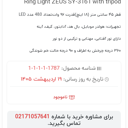
Ring Light ZEUS SY-3161 with tripod
قطر ۴۵ سانتی متر (۱۸ اینچ)
قدرت ۹۶ وات
تعداد 480 عدد LED
تجهیزات: هولدر موبایل، بال هد، آدابتور، کیف، آینه
دارای نور آفتابی، مهتابی و ترکیبی از دو نور
۳۶۰ درجه چرخش به اطراف و ۹۰ درجه حالت خم شوندگی
شناسه محصول:
1787-1-1-1-1
تاریخ به روز رسانی:
19 اردیبهشت 1405
ناموجود
برای مشاوره خرید با شماره
02171057641
تماس بگیرید.