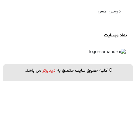
حمل آسان تجهیزات عکاسی
دوربین اکشن
نظم‌دهی بهتر به لوازم جانبی
افزایش طول عمر تجهیزات
دسترسی سریع به تجهیزات هنگام عکاسی
نماد وبسایت
اگر عکاس حرفه‌ای، فیلمبردار، تولیدکننده محتوا یا حتی کاربر مبتدی
باشید، داشتن یک کیف دوربین استاندارد یکی از ضروری‌ترین تجهیزات
شما محسوب می‌شود.
© کلیه حقوق سایت متعلق به
دیدبرتر
می باشد.
انواع کیف دوربین عکاسی و فیلمبرداری
کیف‌های دوربین در مدل‌ها و ابعاد مختلف تولید می‌شوند تا کاربران با
توجه به نوع استفاده، میزان تجهیزات و سبک کاری خود بهترین گزینه
را انتخاب کنند.
کیف دستی دوربین
کیف دستی یکی از محبوب‌ترین مدل‌های کیف دوربین است که برای
حمل روزمره دوربین و یک یا دو لنز گزینه مناسبی محسوب می‌شود.