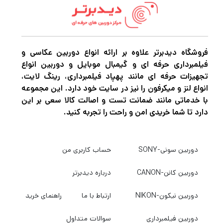
رطوبت، گردوغبار و فشار بسیار بالا خواهد بود.
در
دیدبرتر شاپ
مجموعه‌ای متنوع از انواع کیف دوربین عکاسی، کیف
دوربین فیلمبرداری، کوله پشتی دوربین، کیف ضدضربه و کیف تجهیزات
تولید محتوا از برندهای معتبر دنیا فراهم شده تا کاربران حرفه‌ای،
فروشگاه دیدبرتر علاوه بر ارائه انواع دوربین عکاسی و
ولاگرها، عکاسان و تولیدکنندگان محتوا بتوانند متناسب با نیاز خود
فیلمبرداری حرفه ای و گیمبال موبایل و دوربین انواع
تجهیزات حرفه ای مانند پهپاد فیلمبرداری، رینگ لایت،
بهترین انتخاب را داشته باشند.
انواع لنز و میکرفون را نیز در سایت خود دارد. این مجموعه
با خدماتی مانند ضمانت تست و اصالت کالا سعی بر این
چرا خرید کیف دوربین اهمیت دارد؟
دارد تا شما خریدی امن و راحت را تجربه کنید.
بسیاری از کاربران هزینه زیادی برای خرید دوربین، لنز و تجهیزات
نورپردازی پرداخت می‌کنند اما برای محافظت از این تجهیزات از کیف
مناسب استفاده نمی‌کنند. یک کیف دوربین حرفه‌ای علاوه بر حمل
دوربین سونی-SONY
حساب کاربری من
آسان، امنیت تجهیزات شما را نیز تضمین می‌کند.
دوربین کانن-CANON
درباره دیدبرتر
مزایای استفاده از کیف دوربین:
دوربین نیکون-NIKON
ارتباط با ما
راهنمای خرید
محافظت از دوربین در برابر ضربه
جلوگیری از نفوذ گردوغبار و رطوبت
دوربین فیلمبرداری
سوالات متداول