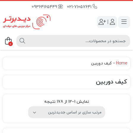
09364165449
021-71057641
|
0
Home
-
کیف دوربین
کیف دوربین
نمایش 1–12 از 178 نتیجه