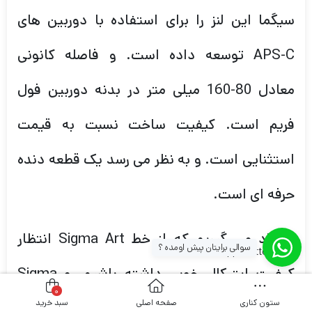
سیگما این لنز را برای استفاده با دوربین های
APS-C توسعه داده است. و فاصله کانونی
معادل 80-160 میلی متر در بدنه دوربین فول
فریم است. کیفیت ساخت نسبت به قیمت
استثنایی است. و به نظر می رسد یک قطعه دنده
حرفه ای است.
ما یاد می گیریم که از خط Sigma Art انتظار
سوالی برایتان پیش اومده ؟
[whatsapp_buttons]
کیفیت اپتیکال خوبی داشته باشیم. و Sigma
0
ستون کناری
صفحه اصلی
سبد خرید
50-100mm f/1.8 DC HSM نیز از این قاعده