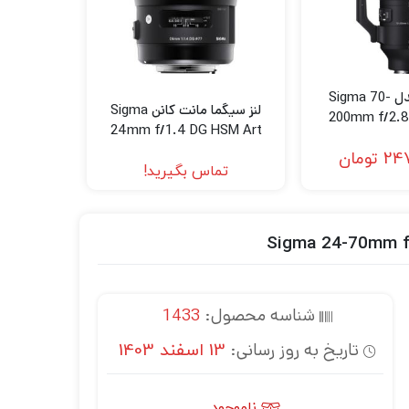
لنز سیگما مدل Sigma 70-
لنز سیگما مانت کانن Sigma
200mm f/2.8
24mm f/1.4 DG HSM Art
Sports Len
Lens for Canon EF
247
تومان
تماس بگیرید!
شناسه محصول:
1433
تاریخ به روز رسانی:
13 اسفند 1403
ناموجود