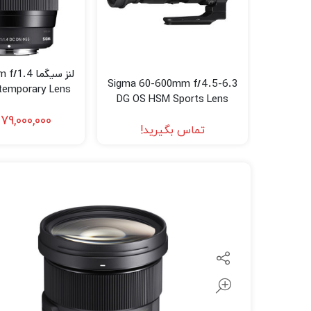
لنز سامیانگ-Samyang
لنز فوجی فیلم – FujiFilm
لنز موبایل
لنز سیگما 
Sigma 60-600mm f/4.5-6.3
temporary Lens
DG OS HSM Sports Lens
anon RF)
(Nikon F)
79,000,000
تماس بگیرید!