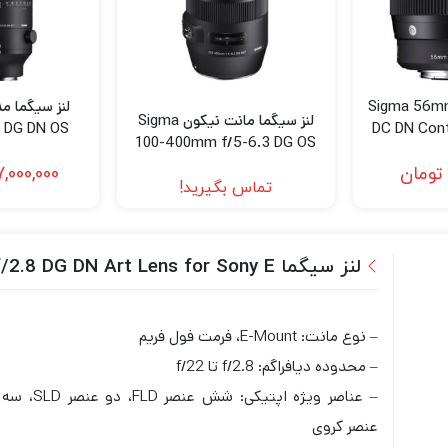
Sigma 56mm f/1.4
لنز سیگما مانت نیکون Sigma
 DG DN OS
DC DN Con
100-400mm f/5-6.3 DG OS
s (Sony E)
(C
HSM Contemporary Lens for
تومان
,000,000
Nikon F
تماس بگیرید!
لنز سیگما Sigma 24-70mm f/2.8 DG DN Art Lens for Sony E
– نوع مانت: E-Mount، فرمت فول فریم
– محدوده دیافراگم: f/2.8 تا f/22
– عناصر ویژه اپتیکی: شش عنصر FLD، دو عنصر SLD، سه
عنصر کروی