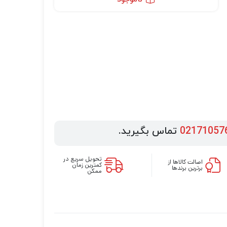
02171057
تماس بگیرید.
تحویل سریع در
اصالت کالاها از
کمترین زمان
برترین برندها
ممکن