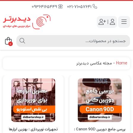
09364165449
021-71057641
|
0
Home
-
مجله عکاسی دیدبرتر
بررسی جامع دوربین Canon 90D :
تجهیزات نورپردازی : بهترین ابزارها