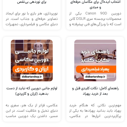
انتخاب ایده‌آل برای عکاسان حرفه‌ای
برای نوردهی بی‌نقص
و مبتدی
دوربین Canon 90D یکی از
نورپردازی، هنر بازی با نور برای ایجاد
محصولات برجسته سری DSLR کانن
تصاویر حرفه‌ای و جذاب است. در
است که با ویژگی‌های فنی پیشرفته و
دنیای عکاسی و فیلمبرداری، تجهیزات
کیفیت بالای تصویر ...
نورپردازی نقش ...
راهنمای کامل: نکات کلیدی قبل و
لوازم جانبی دوربین که نباید از دست
بعد از خرید پهپاد
بدهید (ارزان و کاربردی)
مهم‌ترین نکاتی که هنگام خرید
عکاسی، فراتر از یک هنر، سفری به
پهپاد باید بدانید پهپادها به یکی از
دنیای تخیل و خلاقیت است. در این
پرکاربردترین ابزارها در عکاسی،
مسیر، داشتن یک دوربین مناسب
فیلمبرداری، نقشه‌برداری و حتی ...
اولین ...