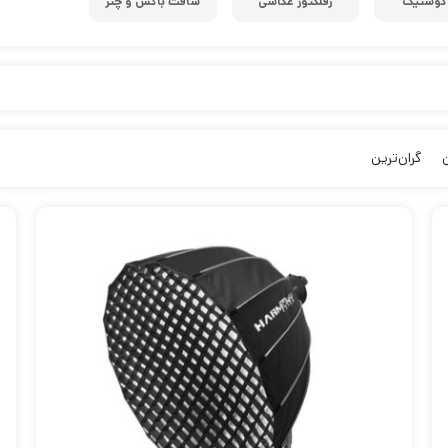
آکوستیک
رفلکتور عکاسی
سافت باکس و چتر
ن
گران‌ترین