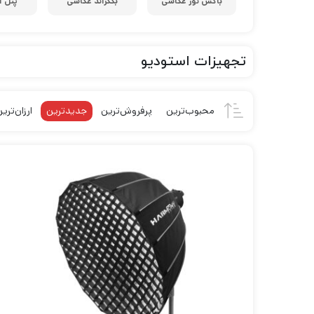
باکس نور عکاسی
بکگراند عکاسی
پنل 
لنز سامیانگ-Samyang
لنز فوجی فیلم – FujiFilm
لنز موبایل
تجهیزات استودیو
محبوب‌ترین
پرفروش‌ترین
جدیدترین
ارزان‌تری