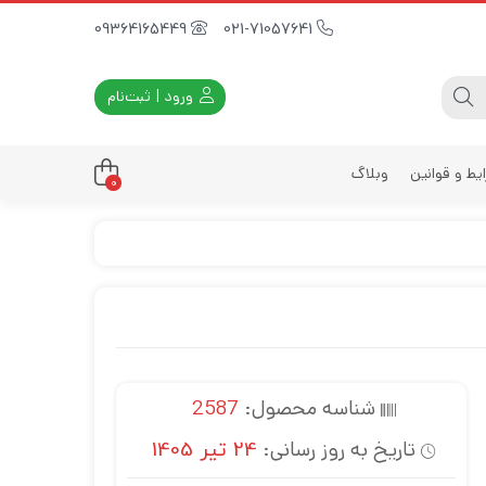
09364165449
021-71057641
ورود | ثبت‌نام
یط و قوانین
وبلاگ
0
داری
زه
زی
د
ی
شناسه محصول:
2587
یه
تاریخ به روز رسانی:
24 تیر 1405