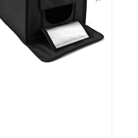
لنز سامیانگ-Samyang
لنز فوجی فیلم – FujiFilm
لنز موبایل