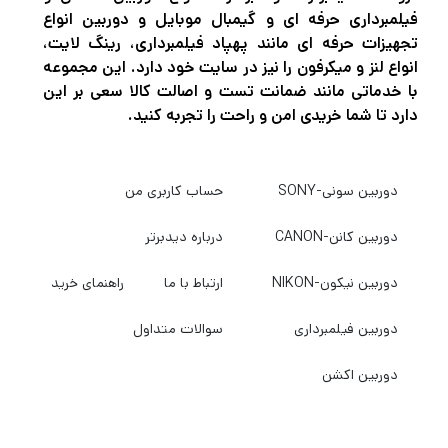
فیلمبرداری حرفه ای و گیمبال موبایل و دوربین انواع
FPV
تجهیزات حرفه ای مانند پهپاد فیلمبرداری، رینگ لایت،
مسابقات درون
انواع لنز و میکرفون را نیز در سایت خود دارد. این مجموعه
پروژه‌های صنعتی
با خدماتی مانند ضمانت تست و اصالت کالا سعی بر این
تصویربرداری حرفه‌ای
دارد تا شما خریدی امن و راحت را تجربه کنید.
بسیار کاربردی هستند.
دوربین سونی-SONY
حساب کاربری من
اگر قصد خرید اکسسوری پهپاد حرفه‌ای را دارید، در
دیدبرتر شاپ
می‌توانید انواع لوازم جانبی Drone و کوادکوپتر را با بهترین قیمت،
دوربین کانن-CANON
درباره دیدبرتر
ضمانت اصالت و تنوع بالا مشاهده و خریداری کنید.
دوربین نیکون-NIKON
ارتباط با ما
راهنمای خرید
اکسسوری پهپاد چیست؟
دوربین فیلمبرداری
سوالات متداول
اکسسوری‌های پهپاد شامل مجموعه‌ای از تجهیزات جانبی هستند که
برای:
دوربین اکشن
افزایش زمان پرواز
محافظت از پهپاد