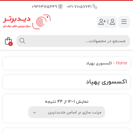
09364165449
021-71057641
|
0
Home
-
اکسسوری پهپاد
اکسسوری پهپاد
نمایش 1–12 از 44 نتیجه