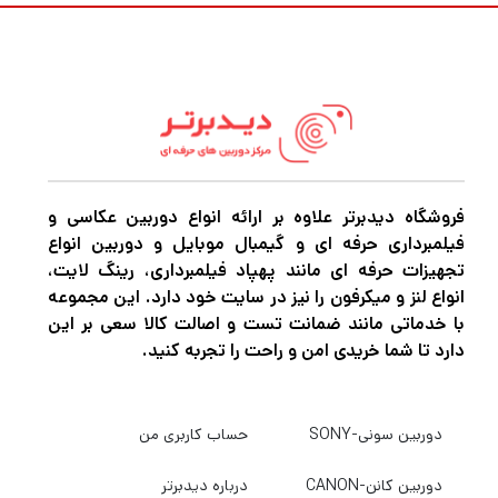
میلی آمپر ساعتی است و با مجموعه ای از لوازم
جانبی اختیاری مانند هاب شارژ باتری FPV و
آداپتور برق متناوب FPV سازگار است.
اگر در حرفه عکاسی و فیلمبرداری مشغول به
فروشگاه دیدبرتر علاوه بر ارائه انواع دوربین عکاسی و
فعالیت هستید قطعاً برای این که بتوانید عکس
فیلمبرداری حرفه ای و گیمبال موبایل و دوربین انواع
های حرفه ای و بی نظیر خلق کنید و بهترین نوع
تجهیزات حرفه ای مانند پهپاد فیلمبرداری، رینگ لایت،
فیلمبرداری را تجربه کنید نیاز به دوربین‌های
انواع لنز و میکرفون را نیز در سایت خود دارد. این مجموعه
با خدماتی مانند ضمانت تست و اصالت کالا سعی بر این
باکیفیت و مجهز برای عکاسی و فیلمبرداری دارید.
دارد تا شما خریدی امن و راحت را تجربه کنید.
اگر میخواهید بهترین دوربین عکاسی و
فیلمبرداری، پهپاد فیلمبرداری، گیمبال
دوربین سونی-SONY
حساب کاربری من
دوربین،گیمبال موبایل و هر نوع تجهیزات آتلیه را
با بهترین کیفیت و قیمت خریداری کنید به
دیدبرتر
دوربین کانن-CANON
درباره دیدبرتر