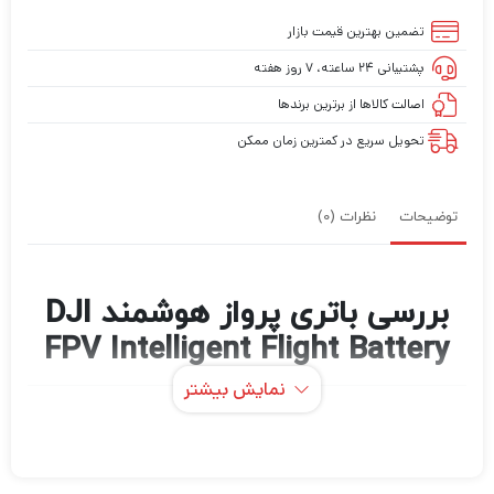
تضمین بهترین قیمت بازار
پشتیبانی ۲۴ ساعته، ۷ روز هفته
اصالت کالاها از برترین برندها
تحویل سریع در کمترین زمان ممکن
توضیحات
نظرات (0)
بررسی باتری پرواز هوشمند DJI
FPV Intelligent Flight Battery
نمایش بیشتر
باتری
یک جزء ضروری
پرواز هوشمند DJI FPV
برای پهپاد DJI FPV است که قدرت پرواز را برای آن
فراهم می کند. باتری LiPo 6S دارای باتری 2000