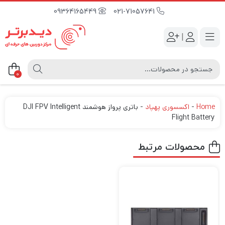
09364165449
021-71057641
|
0
Home
-
اکسسوری پهپاد
-
باتری پرواز هوشمند DJI FPV Intelligent
Flight Battery
محصولات مرتبط