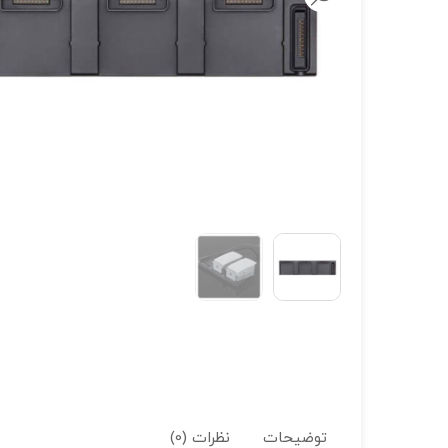
لنز سامیانگ-Samyang
لنز فوجی فیلم – FujiFilm
لنز موبایل
توضیحات
نظرات (0)