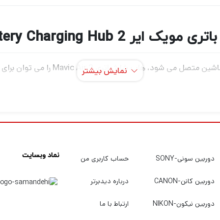
Mavic Air 2 Battery Charging Hu
نمایش بیشتر
ها به ترتیب بر اساس سطح توان باقیمانده آنها افزایش می دهد و باتری
نماد وبسایت
دوربین سونی-SONY
حساب کاربری من
دوربین کانن-CANON
درباره دیدبرتر
دوربین نیکون-NIKON
ارتباط با ما
لیت هستید قطعاً برای این که بتوانید عکس های حرفه ای و بی نظیر