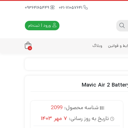
09364165449
021-71057641
ورود | ثبت‌نام
یط و قوانین
وبلاگ
0
داری
زه
زی
د
ی
شناسه محصول:
2099
یه
تاریخ به روز رسانی:
7 مهر 1403