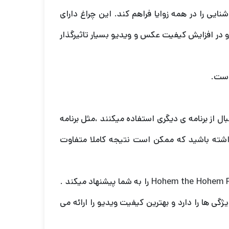
ه 4,300k دارد که می‌تواند روشنایی را در همه زوایا فراهم کند. این چراغ دارای
1 درجه پشتیبانی می‌کند. و در افزایش کیفیت عکس و ویدیو بسیار تاثیرگذار
است.
ال از برنامه ی دیگری استفاده میکنند ،مثل برنامه
د Filmic Pro ولی حتما مد نظر داشته باشید که ممکن است نتیجه کاملا متفاوت
گیمبال DJI OM 4 برنامه Mimo و برنامه Zhiyun Cami و برنامه Hohem the Hohem Pro را به شما پیشنهاد میکند .
 و بیشترین ویژگی ها را دارد و بهترین کیفیت ویدیو را ارائه می