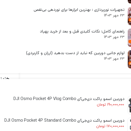
چیه 
لنز سامیانگ-Samyang
تجهیزات نورپردازی : بهترین ابزارها برای نوردهی بی‌نقص
لنز فوجی فیلم – FujiFilm
23 مهر 1403
خب ب
لنز موبایل
راهنمای کامل: نکات کلیدی قبل و بعد از خرید پهپاد
دست 
23 مهر 1403
نشه 
لوازم جانبی دوربین که نباید از دست بدهید (ارزان و کاربردی)
23 مهر 1403
اما 
هزین
تهیه
دوربین اسمو پاکت دی‌جی‌آی DJI Osmo Pocket 4P Vlog Combo
190,000,000
تومان
دوربین اسمو پاکت دی‌جی‌آی DJI Osmo Pocket 4P Standard Combo
فیزی
170,000,000
تومان