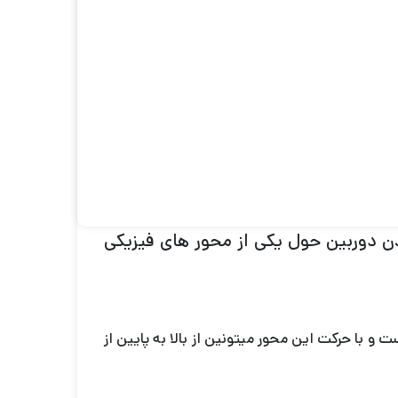
ینید که بتونه این عملکرد رو انجام بده
ا رو حذف میکنه ؟
هرچند گیمبال ها ساختار ساده ای دارند ولی متیونن عملکرد شما رو بهتر کنن در این دستگاه 3 محور
اندن دوربین حول یکی از محور های فیزیکی
ست و با حرکت این محور میتونین از بالا به پایین از