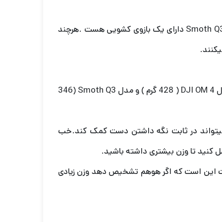
باید بگم که مدل DJI OM 4 برای حمل آسان تاشو هست اما مدل Smoth Q3 دارای یک بازوی کشویی هست .هرچند
کنند.
باید بگم این دو دستگاه از لحاظ وزن با یکدیگر متفاوت هستند .مدل DJI OM 4 ( 428 گرم ) و مدل Smoth Q3 (346
 میتواند در ثابت نگه داشتن دست کمک کند.خب
 کنید تا وزن بیشتری داشته باشید.
اوت این است که اگر هوهم تشخیص دهد وزن زیادی