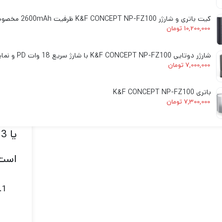
این 
کیت باتری و شارژر K&F CONCEPT NP-FZ100 ظرفیت 2600mAh مخصوص دوربین‌های سونی
10,200,000
تومان
گیمب
شارژر دوتایی K&F CONCEPT NP-FZ100 با شارژ سریع 18 وات PD و نمایشگر دیجیتال
وقتی
7,000,000
تومان
!پس 
باتری K&F CONCEPT NP-FZ100
7,300,000
تومان
ی
است