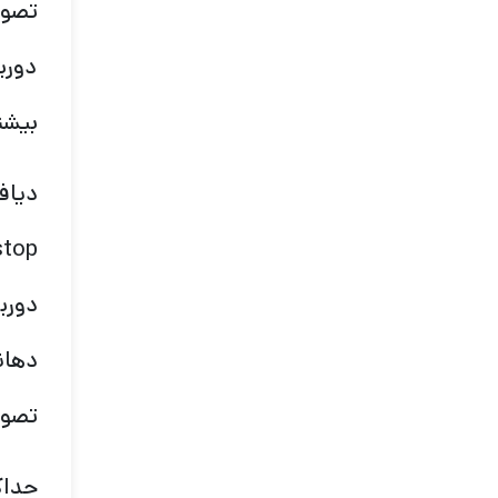
تصوی
دورب
بیشت
دهان
تصوی
حداک