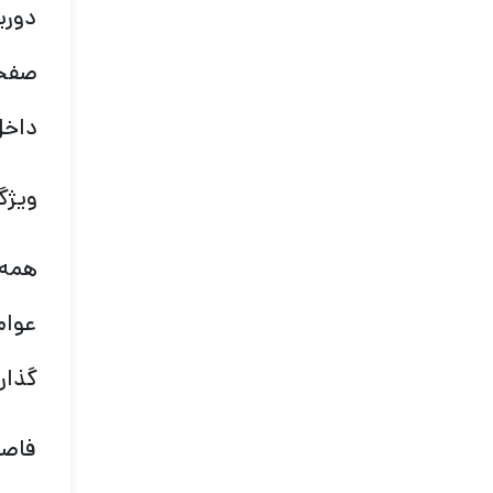
دورب
صفحا
داخل
ویژگ
همه 
عوام
گذار
فاصل