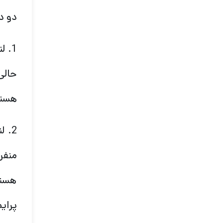
دو د
1. 
حالی
هستن
2. 
منفر
هستن
پرایم