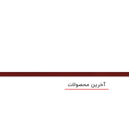
آخرین محصولات
وربین
چیست؟ درک اصول و انواع لنز در اینجا اصول او
اب مناسبی برای نیازهای عکاسی خود داشته باشید.
ین عکاسی
بدون لنز برای یک عکاس بی فایده است. لنز