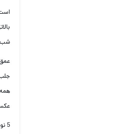
است 
بالات
شب ف
عمق 
جلب 
عکس 
5 نوع اصلی لنز دوربین