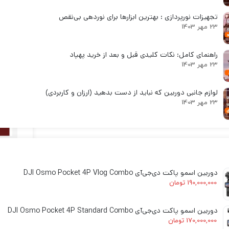
لنز سامیانگ-Samyang
تجهیزات نورپردازی : بهترین ابزارها برای نوردهی بی‌نقص
لنز فوجی فیلم – FujiFilm
23 مهر 1403
لنز موبایل
راهنمای کامل: نکات کلیدی قبل و بعد از خرید پهپاد
23 مهر 1403
لوازم جانبی دوربین که نباید از دست بدهید (ارزان و کاربردی)
23 مهر 1403
لنز د
دوربین اسمو پاکت دی‌جی‌آی DJI Osmo Pocket 4P Vlog Combo
190,000,000
تومان
انتخ
دوربین اسمو پاکت دی‌جی‌آی DJI Osmo Pocket 4P Standard Combo
دورب
170,000,000
تومان