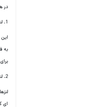
در ه
1. لنزهای ماکرو
این 
به ف
برای
2. لنزهای تله
لنزه
ای ک