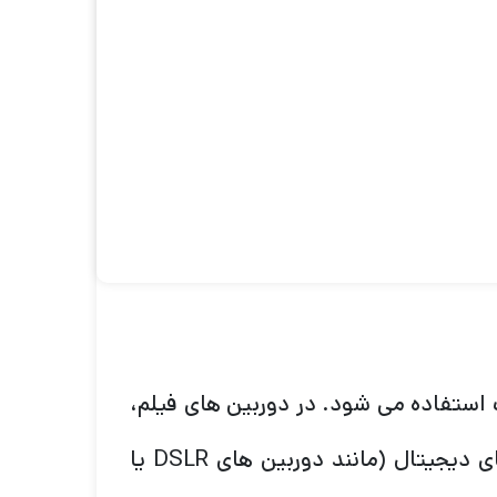
منظره یاب می بینید به یک نقطه کوچک (معمولا) میلی متری در پشت فیلم ، دوربین DSLR یا دوربین
رید، تنها نوع تصویری که می توانید تولید
واند به شما کمک کند حتی با یک دوربین
یین می‌تواند بهترین دوربین را متوسط ​​و
ت استفاده می شود. در دوربین های فیلم،
لنز نور را به نوار فیلم می فرستد، در حالی که در دوربین های دیجیتال (مانند دوربین های DSLR یا