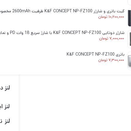
کیت باتری و شارژر K&F CONCEPT NP-FZ100 ظرفیت 2600mAh مخصوص دوربین‌های سونی
10,200,000
تومان
بدون
شارژر دوتایی K&F CONCEPT NP-FZ100 با شارژ سریع 18 وات PD و نمایشگر دیجیتال
کنید
7,000,000
تومان
ارزا
باتری K&F CONCEPT NP-FZ100
7,300,000
تومان
در ن
لنز 
لنز 