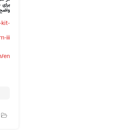
برای 
واضح 
kit-
iii/
/en/
د