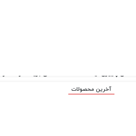
 فرا رسید! برای عکاسان ، یکی از خوش رنگ ترین و فتوژنیک ترین
 هستید ، یا یک حرفه ای فصلی ، تقریباً همه می توانند رنگ ها و 
خوش شانس هستید که در نیوانگلند یا شمال شرقی زند
گ های پاییزی ایالات متحده لذت می برید. صرف نظر از
آخرین محصولات
 را برای کمک به شما در استفاده هرچه بهتر از تجربه 