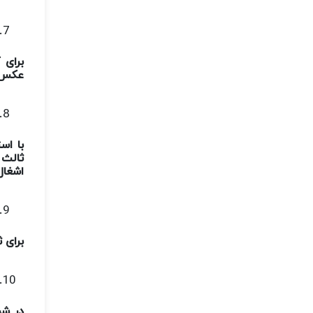
برای 
عکس 
با اس
ثالث 
اشغال
برای 
در شر