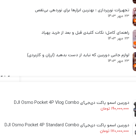
پاییز
لنز سامیانگ-Samyang
مبتدی
تجهیزات نورپردازی : بهترین ابزارها برای نوردهی بی‌نقص
لنز فوجی فیلم – FujiFilm
23 مهر 1403
لنز موبایل
راهنمای کامل: نکات کلیدی قبل و بعد از خرید پهپاد
23 مهر 1403
لوازم جانبی دوربین که نباید از دست بدهید (ارزان و کاربردی)
اگر 
23 مهر 1403
و بر
دوربین اسمو پاکت دی‌جی‌آی DJI Osmo Pocket 4P Vlog Combo
نکته
190,000,000
تومان
دوربین اسمو پاکت دی‌جی‌آی DJI Osmo Pocket 4P Standard Combo
10 نکته عکاسی پاییز
170,000,000
تومان