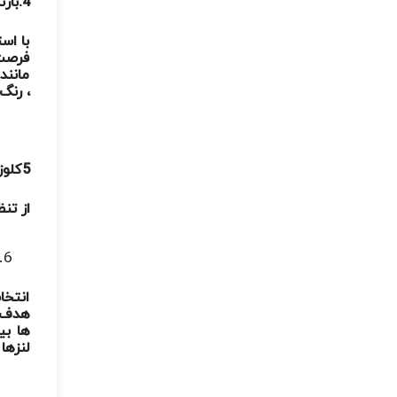
4.
باز
با اس
فرصت 
مانند
، رنگ
5
کلوز
از تن
انتخا
هدف ا
ها بی
لنزها 