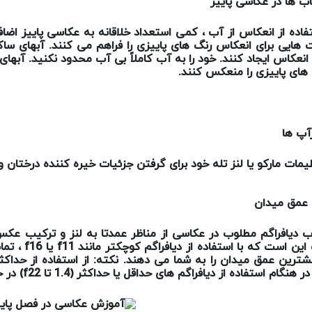
تاب ها در عکاسی پاییز
تفاده از انعکاس از آب ، کمی استعداد خلاقانه به عکاسی پاییز اضافه
هایی برای انعکاس رنگ های پاییزی را فراهم می کنند. آبهای ساکن
 انعکاس ایجاد کنند. خود را به آب کاملاً بی آب محدود نکنید. آبهای
 های پاییزی را منعکس کنند.
آپ ها
ظیمات مارکو یا لنز تله خود برای گرفتن جزئیات خیره کننده درختان و
عمق میدان
ب دیافراگم مطلوب در عکاسی از مناظر عمدتا به لنز و ترکیب عک
ین است که با استفاده از دیافراگم کوچکتر مانند
f11
یا
f16
، تمام
شترین عمق میدان را به شما می دهند. نکته: از استفاده از حداکث
در هنگام استفاده از دیافراگم های حداقل یا حداکثر (1.4 تا
f22
) در 