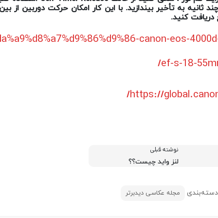
چند ثانیه به تأخیر بیندازید. با این کار امکان حرکت دوربین از 
دریافت کنید.
t/%da%a9%d8%a7%d9%86%d9%86-canon-eos-4000d-
ef-s-18-55mm-
https://global.canon
نوشته قبلی
لنز واید چیست؟؟
سته‌بندی
مجله عکاسی دیدبرتر