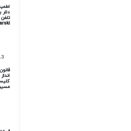
اطمین
دلار 
تلفن 
arski
قانون
انداز
کلیسا
مسیره