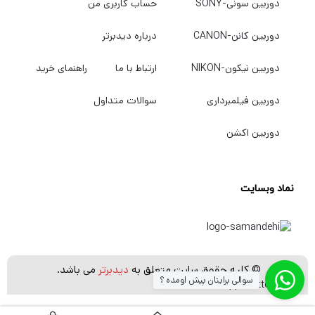
دوربین سونی-SONY
حساب کاربری من
دوربین کانن-CANON
درباره دیدبرتر
دوربین نیکون-NIKON
ارتباط با ما
راهنمای خرید
دوربین فیلمبرداری
سوالات متداول
دوربین اکشن
نماد وبسایت
© کلیه حقوق سایت متعلق به
دیدبرتر
می باشد.
سوالی برایتان پیش اومده ؟
[whatsapp_buttons]