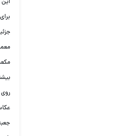
این 
برای
جزئی
معمو
مکعب
بیشت
روی 
عکاس
جعبه