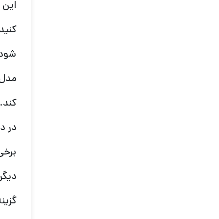
این 
کنید
شود،
مدل 
کند.
در د
برخی
دیگر
گزین