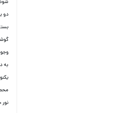
شود.
دو یا
بسته
گوشه
وجود
به د
یکنو
محصو
نور 