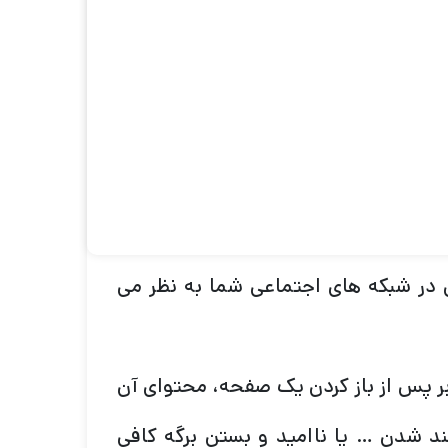
مینی است که جایگزین مجموعه ای از
و می شود. جعبه عکس در چنین حوزه هایی
های جالب است؟ یا شاید یک هنرمند؟ یک
ه اشتراک بگذارند. به همین دلیل به یک
 در شبکه های اجتماعی شما به نظر می
ر پس از باز کردن یک صفحه، محتوای آن
 علاقه مند شدن … یا ناامید و بستن برگه کافی