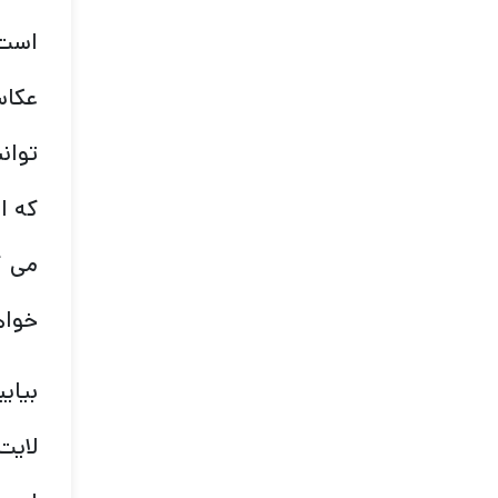
است.
عکاس
توان
که ا
می ک
خواه
بیایی
لایت