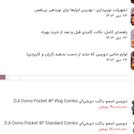
لنز سامیانگ-Samyang
تجهیزات نورپردازی : بهترین ابزارها برای نوردهی بی‌نقص
لنز فوجی فیلم – FujiFilm
23 مهر 1403
لنز موبایل
راهنمای کامل: نکات کلیدی قبل و بعد از خرید پهپاد
23 مهر 1403
لوازم جانبی دوربین که نباید از دست بدهید (ارزان و کاربردی)
23 مهر 1403
خیمه
دوربین اسمو پاکت دی‌جی‌آی DJI Osmo Pocket 4P Vlog Combo
190,000,000
تومان
ایجا
دوربین اسمو پاکت دی‌جی‌آی DJI Osmo Pocket 4P Standard Combo
سایه
170,000,000
تومان