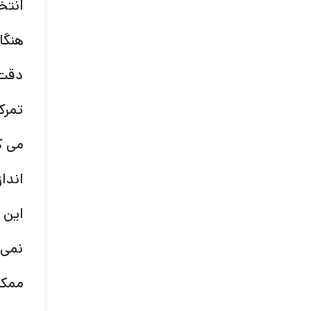
انتخ
هنگا
دقت 
تمرک
می ک
اندا
این 
نمی 
ممکن