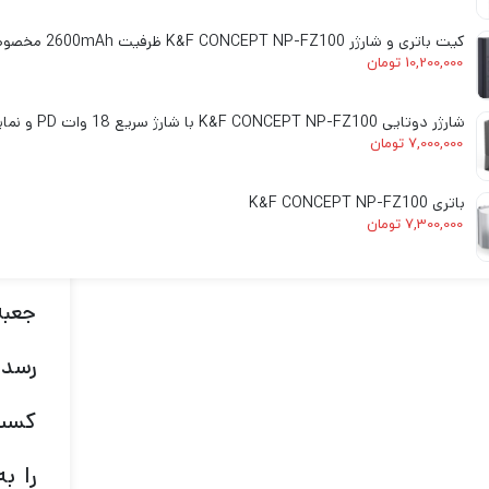
لایت
کیت باتری و شارژر K&F CONCEPT NP-FZ100 ظرفیت 2600mAh مخصوص دوربین‌های سونی
10,200,000
تومان
دستگ
شارژر دوتایی K&F CONCEPT NP-FZ100 با شارژ سریع 18 وات PD و نمایشگر دیجیتال
از ز
7,000,000
تومان
سرگر
باتری K&F CONCEPT NP-FZ100
7,300,000
تومان
خالق
جعبه
رسد 
کسب 