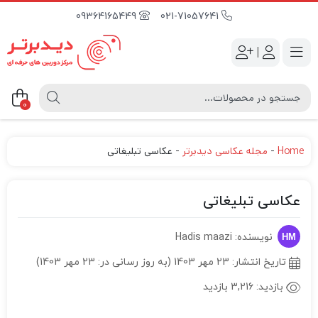
09364165449
021-71057641
|
0
Home
-
مجله عکاسی دیدبرتر
-
عکاسی تبلیغاتی
عکاسی تبلیغاتی
نویسنده: Hadis maazi
تاریخ انتشار:
23 مهر 1403 (به روز رسانی در: 23 مهر 1403)
بازدید:
3,216 بازدید