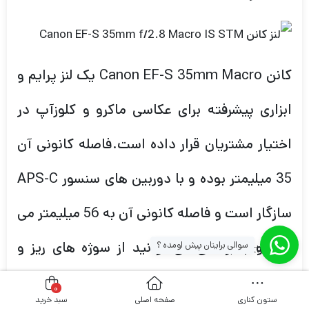
کانن Canon EF-S 35mm Macro یک لنز پرایم و
ابزاری پیشرفته برای عکاسی ماکرو و کلوزآپ در
اختیار مشتریان قرار داده است.فاصله کانونی آن
35 میلیمتر بوده و با دوربین های سنسور APS-C
سازگار است و فاصله کانونی آن به 56 میلیمتر می
رسد و به راحتی می توانید از سوژه های ریز و
سوالی برایتان پیش اومده ؟
[whatsapp_buttons]
کوچک عکس بگیرید.ضریب بزرگنمایی برابر 1:1
0
ستون کناری
صفحه اصلی
سبد خرید