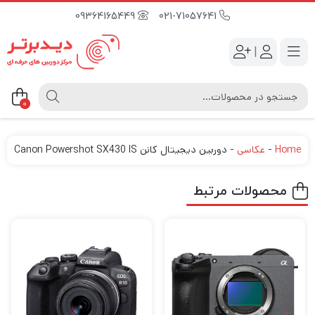
09364165449
021-71057641
|
0
Home
-
عکاسی
-
دوربین دیجیتال کانن Canon Powershot SX430 IS
محصولات مرتبط