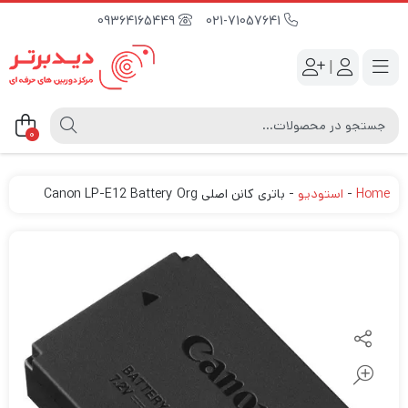
09364165449
021-71057641
|
0
Home
-
استودیو
-
باتری کانن اصلی Canon LP-E12 Battery Org