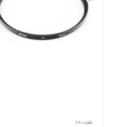
لنز سامیانگ-Samyang
لنز فوجی فیلم – FujiFilm
لنز موبایل
نظرات (0)