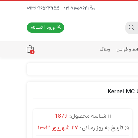
09364165449
021-71057641
ورود | ثبت‌نام
یط و قوانین
وبلاگ
0
داری
زه
زی
د
ی
شناسه محصول:
1879
یه
تاریخ به روز رسانی:
27 شهریور 1403