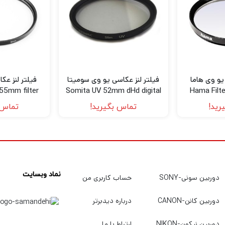
یو وی هاما
فیلتر لنز عکاسی یو وی سومیتا
فیلتر لنز عک
55mm filter
Somita UV 52mm dHd digital
Hama Filt
filter
رید!
تماس بگیرید!
تماس 
نماد وبسایت
دوربین سونی-SONY
حساب کاربری من
دوربین کانن-CANON
درباره دیدبرتر
دوربین نیکون-NIKON
ارتباط با ما