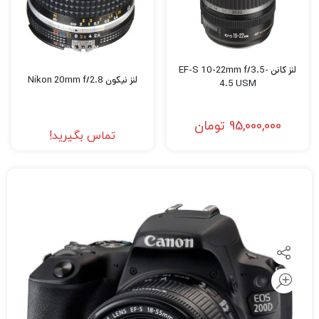
لنز کانن EF-S 10-22mm f/3.5-
لنز نیکون Nikon 20mm f/2.8
4.5 USM
95,000,000
تومان
تماس بگیرید!