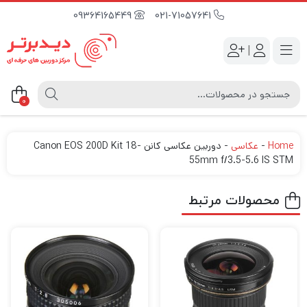
09364165449
021-71057641
|
0
Home
-
عکاسی
-
دوربین عکاسی کانن Canon EOS 200D Kit 18-
55mm f/3.5-5.6 IS STM
محصولات مرتبط