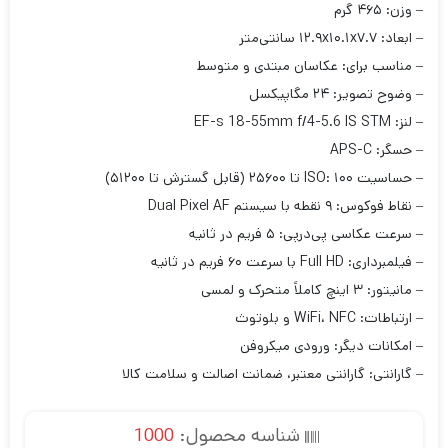
– وزن: ۴۶۵ گرم
– ابعاد: ۱۲.۹x۱۰.۱x۷.۷ سانتی‌متر
– مناسب برای: عکاسان مبتدی و متوسط
– وضوح تصویر: ۲۴ مگاپیکسل
– لنز: EF-s 18-55mm f/4-5.6 IS STM
– حسگر: APS-C
– حساسیت ISO: ۱۰۰ تا ۲۵۶۰۰ (قابل گسترش تا ۵۱۲۰۰)
– نقاط فوکوس: ۹ نقطه با سیستم Dual Pixel AF
– سرعت عکاسی پی‌در‌پی: ۵ فریم در ثانیه
– فیلمبرداری: Full HD با سرعت ۶۰ فریم در ثانیه
– مانیتور: ۳ اینچ کاملاً متحرک و لمسی
– ارتباطات: WiFi، NFC و بلوتوث
– امکانات دیگر: ورودی میکروفن
– گارانتی: گارانتی معتبر، ضمانت اصالت و سلامت کالا
شناسه محصول:
1000