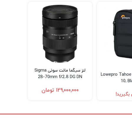
لنز سیگما مانت سونی Sigma
وپرو Lowepro Tahoe CS
28-70mm f/2.8 DG DN
10, B
Contemporary Lens for Sony
E
129,000,000
تومان
بگیرید!