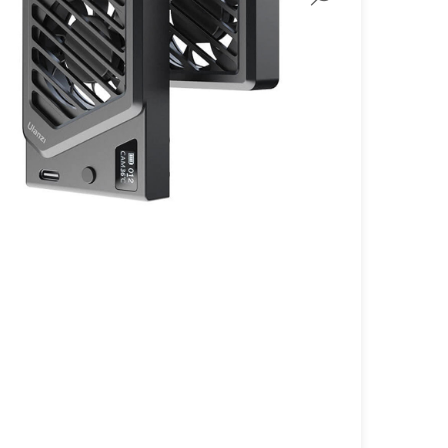
لنز سامیانگ-Samyang
لنز فوجی فیلم – FujiFilm
لنز موبایل