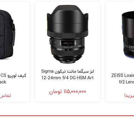
لنز سیگما مانت نیکون Sigma
ZEISS Loxia 50m
کیف ل
12-24mm f/4 DG HSM Art
lack
f/2 Len
Lens for Nikon F
115,000,000
تومان
رید!
تماس 