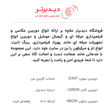
محکم و مقاوم حمل کیس را ساده کرده است.
قفل‌های مکانیکی با قابلیت نصب قفل اضافه نیز
یکی از امکانات امنیتی مهم این محصول
محسوب می‌شوند.
فروشگاه دیدبرتر علاوه بر ارائه انواع دوربین عکاسی و
فیلمبرداری حرفه ای و گیمبال موبایل و دوربین انواع
کیفیت ساخت و کارایی در عکاسی و فیلم‌برداری
تجهیزات حرفه ای مانند پهپاد فیلمبرداری، رینگ لایت،
انواع لنز و میکرفون را نیز در سایت خود دارد. این مجموعه
کیفیت ساخت
در
Vanguard Supreme 27F
با خدماتی مانند ضمانت تست و اصالت کالا سعی بر این
سطح بسیار بالایی قرار دارد. این محصول از پلیمر
دارد تا شما خریدی امن و راحت را تجربه کنید.
مقاوم ساخته شده که در برابر ضربه، فشار و
تغییرات دمایی شدید مقاومت عالی دارد. برای
دوربین سونی-SONY
حساب کاربری من
عکاسان طبیعت یا فیلم‌بردارانی که در شرایط
محیطی سخت فعالیت می‌کنند، این کیس
دوربین کانن-CANON
درباره دیدبرتر
می‌تواند بهترین همراه باشد. چه در سفرهای
دوربین نیکون-NIKON
ارتباط با ما
راهنمای خرید
کوهستانی و چه در محیط‌های مرطوب و ساحلی،