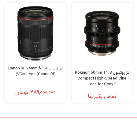
می‌کند. این کیس دارای استانداردهای بین‌المللی
مقاومت در برابر آب و گردوغبار است و می‌تواند در
عمق مشخصی کاملاً ضدآب باقی بماند. همچنین
سیستم قفل ایمن و طراحی ارگونومیک آن باعث
می‌شود حمل آن بسیار آسان باشد.
امکانات و لوازم جانبی
لنز کانن Canon RF 24mm f/1.4 L
لنز روکینون Rokinon 50mm T1.3
VCM Lens (Canon RF)
از ویژگی‌های اصلی این کیس می‌توان به فوم
Compact High-Speed Cine
Lens for Sony E
داخلی قابل برش اشاره کرد که به کاربر اجازه
289,000,000
تومان
تماس بگیرید!
می‌دهد فضای داخلی را مطابق با دوربین‌ها، لنزها و
لوازم جانبی خود تنظیم کند. این فوم‌ها مانع از
حرکت تجهیزات در حین جابه‌جایی شده و امنیت
آن‌ها را تضمین می‌کنند. همچنین وجود دسته‌ی