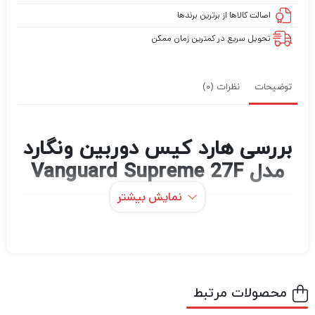
اصالت کالاها از برترین برندها
تحویل سریع در کمترین زمان ممکن
توضیحات
نظرات (0)
بررسی هارد کیس دوربین ونگارد
مدل Vanguard Supreme 27F
نمایش بیشتر
کیس‌های ونگارد همواره به‌عنوان یکی از برترین
انتخاب‌ها در بین عکاسان شناخته می‌شوند. مدل
با طراحی ضدضربه و
Vanguard Supreme 27F
مقاوم در برابر فشار، امکان استفاده در شرایط بسیار
محصولات مرتبط
سخت و حتی سفرهای ماجراجویانه را فراهم