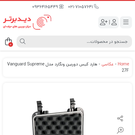
09364165449
021-71057641
|
0
Home
-
عکاسی
-
هارد کیس دوربین ونگارد مدل Vanguard Supreme
27F