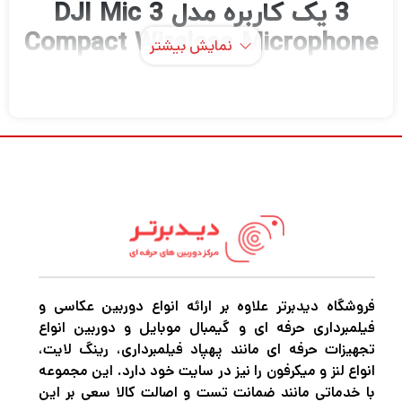
3 یک کاربره مدل DJI Mic 3
Compact Wireless Microphone
نمایش بیشتر
System
اگر در حرفه عکاسی و فیلمبرداری مشغول به
فعالیت هستید قطعاً برای این که بتوانید عکس
های حرفه ای و بی نظیر خلق کنید و بهترین نوع
فیلمبرداری را تجربه کنید نیاز به دوربین‌های
فروشگاه دیدبرتر علاوه بر ارائه انواع دوربین عکاسی و
باکیفیت و مجهز برای عکاسی و فیلمبرداری دارید.
فیلمبرداری حرفه ای و گیمبال موبایل و دوربین انواع
اگر میخواهید بهترین دوربین عکاسی و
تجهیزات حرفه ای مانند پهپاد فیلمبرداری، رینگ لایت،
فیلمبرداری، پهپاد فیلمبرداری، گیمبال
انواع لنز و میکرفون را نیز در سایت خود دارد. این مجموعه
با خدماتی مانند ضمانت تست و اصالت کالا سعی بر این
دوربین،گیمبال موبایل و هر نوع تجهیزات آتلیه را