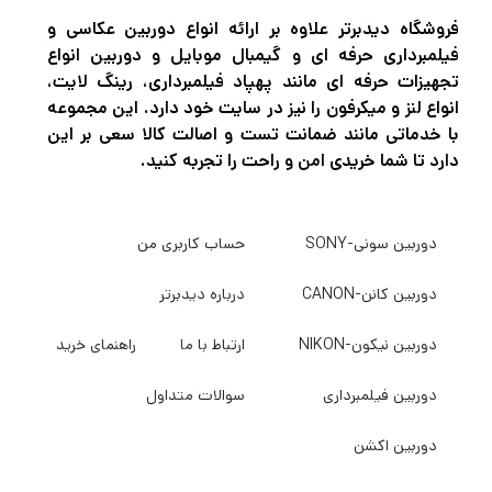
فروشگاه دیدبرتر علاوه بر ارائه انواع دوربین عکاسی و
دوخت‌های تقویت‌شده، زیپ‌های صنعتی ضدزنگ
فیلمبرداری حرفه ای و گیمبال موبایل و دوربین انواع
تجهیزات حرفه ای مانند پهپاد فیلمبرداری، رینگ لایت،
و بندهای نایلونی ضخیم، دوام و عمر طولانی این
انواع لنز و میکرفون را نیز در سایت خود دارد. این مجموعه
محصول را تضمین می‌کنند.
با خدماتی مانند ضمانت تست و اصالت کالا سعی بر این
در قسمت بالایی کیف،
دارد تا شما خریدی امن و راحت را تجربه کنید.
دستگیره‌ی نرم و
برای حمل دستی تعبیه شده و در بخش
مستحکم
پشتی، بندهای شانه‌ای با
پدینگ ارگونومیک و
دوربین سونی-SONY
حساب کاربری من
طراحی شده‌اند تا حمل
جریان هوای تهویه‌شده
دوربین کانن-CANON
درباره دیدبرتر
طولانی‌مدت تجهیزات سنگین را آسان کنند.
دوربین نیکون-NIKON
ارتباط با ما
راهنمای خرید
ظرفیت و فضای داخلی کوله پشتی ونگارد Vanguard
دوربین فیلمبرداری
سوالات متداول
VEO Range T48 Blue
VEO Range T48 از نظر گنجایش، یکی از
دوربین اکشن
کامل‌ترین کوله‌پشتی‌های عکاسی در رده‌ی حرفه‌ای