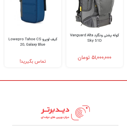
نظامی‌مانند، فضای داخلی فوق‌العاده بزرگ و
سیستم محافظت چندلایه، انتخابی ایده‌آل برای
افرادی است که تجهیزات متعددی دارند و به‌دنبال
ایمنی و نظم در حمل وسایل خود هستند.
کوله پشتی ونگارد Vanguard Alta
کیف لوپرو Lowepro Tahoe CS
Sky 51D
20, Galaxy Blue
طراحی و ساختار بدنه کوله پشتی ونگارد Vanguard VEO
Range T48 Blue
51,000,000
تومان
تماس بگیرید!
کوله پشتی ونگارد Vanguard VEO Range T48
با طراحی مدرن و بدنه‌ای مقاوم، در نگاه اول
Blue
حس اطمینان و استحکام را منتقل می‌کند.
بدنه‌ی کیف از
پارچه‌ی نایلون ضد آب و مقاوم در
ساخته
برابر سایش (Water-Resistant Nylon)
شده که در برابر شرایط سخت محیطی، رطوبت و
گردوغبار مقاومت بسیار بالایی دارد.