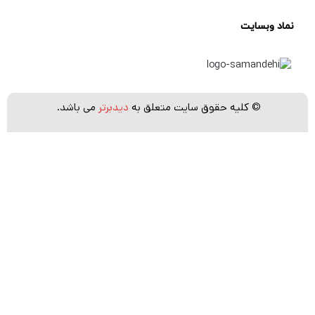
به شمار می‌رود. فضای داخلی آن با پدهای ضخیم
نماد وبسایت
و
دیوایدرهای قابل تنظیم (Velcro Dividers)
تقسیم‌بندی شده تا بتوانید چیدمان را متناسب با
نیاز خود تغییر دهید.
© کلیه حقوق سایت متعلق به
دیدبرتر
می باشد.
این کیف ظرفیت حمل موارد زیر را دارد:
یک دوربین DSLR حرفه‌ای یا Mirrorless
با لنز متصل
۹ عدد لنز اضافی در ابعاد مختلف
یک فلاش اکسترنال و سایر تجهیزات