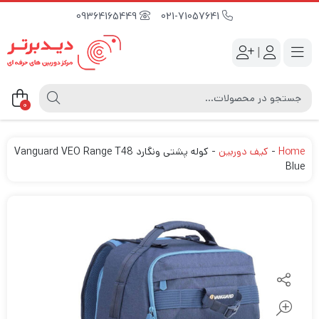
09364165449
021-71057641
|
0
Home
-
کیف دوربین
-
کوله پشتی ونگارد Vanguard VEO Range T48
Blue