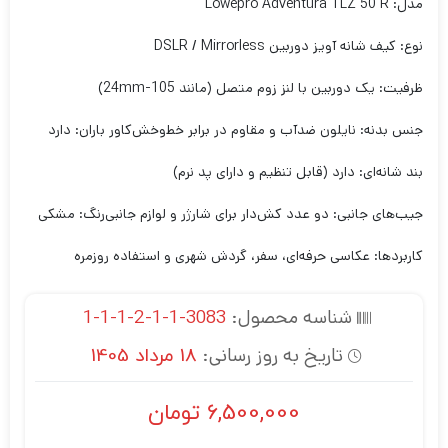
مدل: Lowepro Adventura TLZ 50 R
نوع: کیف شانه آویز دوربین DSLR / Mirrorless
ظرفیت: یک دوربین با لنز زوم متصل (مانند 105-24mm)
جنس بدنه: نایلون ضدآب و مقاوم در برابر خط‌و‌خش
کاور باران: دارد
بند شانه‌ای: دارد (قابل تنظیم و دارای پد نرم)
جیب‌های جانبی: دو عدد کش‌دار برای شارژر و لوازم جانبی
رنگ: مشکی
کاربردها: عکاسی حرفه‌ای، سفر، گردش شهری و استفاده روزمره
شناسه محصول:
3083-1-1-2-1-1-1
تاریخ به روز رسانی:
18 مرداد 1405
6,500,000
تومان