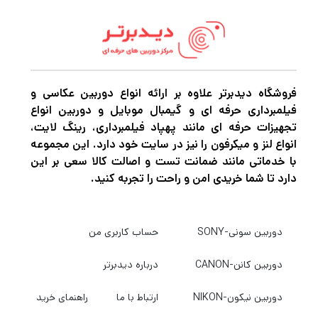
نیز ارائه می‌شود که در شرایط آب‌و‌هوایی
Cover)
سخت، پوشش کامل و ضدنفوذی برای دوربین و
وسایل جانبی شما فراهم می‌کند.
فروشگاه دیدبرتر علاوه بر ارائه انواع دوربین عکاسی و
طراحی ظاهری Lowepro Adventura TLZ 50 R
فیلمبرداری حرفه ای و گیمبال موبایل و دوربین انواع
تجهیزات حرفه ای مانند پهپاد فیلمبرداری، رینگ لایت،
کاملاً مینیمال و حرفه‌ای است. ترکیب رنگ مشکی
انواع لنز و میکرفون را نیز در سایت خود دارد. این مجموعه
مات با دوخت‌های دقیق و لوگوی برجسته
با خدماتی مانند ضمانت تست و اصالت کالا سعی بر این
Lowepro، جلوه‌ای خاص و حرفه‌ای به این کیف
دارد تا شما خریدی امن و راحت را تجربه کنید.
داده است.
دوربین سونی-SONY
حساب کاربری من
فضای داخلی و تقسیم‌بندی هوشمند
دوربین کانن-CANON
درباره دیدبرتر
فضای داخلی کیف با
پدهای نرم و ضخیم
پوشیده شده تا از بدنه و لنز دوربین در
محافظتی
دوربین نیکون-NIKON
ارتباط با ما
راهنمای خرید
برابر ضربه، فشار و خط‌و‌خش محافظت کند.