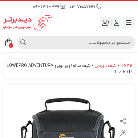
09364165449
021-71057641
|
0
Home
-
کیف دوربین
-
کیف شانه آویز لوپرو LOWEPRO ADVENTURA
TLZ 50 R