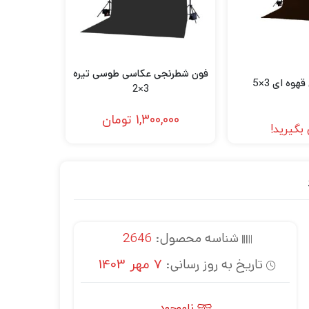
فون شطرنجی عکاسی طوسی تیره
وه ای 3×5
3×2
1,300,000
تومان
بگیرید!
شناسه محصول:
2646
تاریخ به روز رسانی:
7 مهر 1403
ناموجود