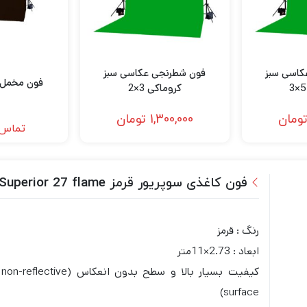
کاسی سبز
فون شطرنجی عکاسی سبز
فون مخمل قه
کروماکی 3×2
ومان
1,300,000
تومان
تماس 
فون کاغذی سوپریور قرمز Superior 27 flame
رنگ : قرمز
ابعاد : 2.73×11متر
کیفیت بسیار بالا و سطح بدون انعکاس (non-reflective
surface)