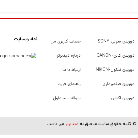
 این رول را می بایست به صورت عمودی نگهداری کنید، به منظور م
 توان آن را با نوار چسب به زمین چسباند. علاوه بر عکاسی از این 
نماد وبسایت
دوربین سونی-SONY
حساب کاربری من
دوربین کانن-CANON
درباره دیدبرتر
دوربین نیکون-NIKON
ارتباط با ما
دوربین فیلمبرداری
راهنمای خرید
دوربین اکشن
سوالات متداول
© کلیه حقوق سایت متعلق به
دیدبرتر
می باشد.