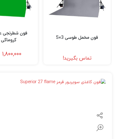
لنز سامیانگ-Samyang
لنز فوجی فیلم – FujiFilm
لنز موبایل
فون شطرنجی ع
فون مخمل طوسی 3×5
کروماکی 5×3
1,800,000
ت
تماس بگیرید!