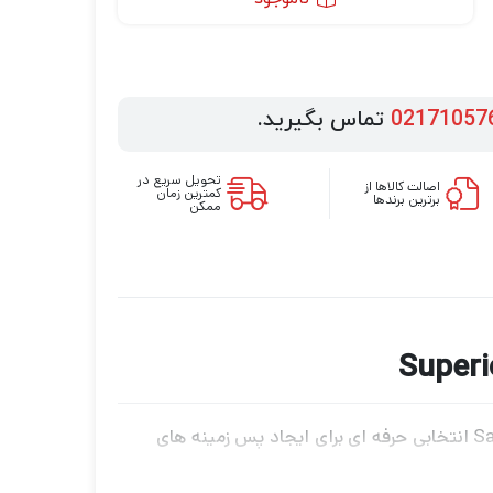
02171057
تماس بگیرید.
تحویل سریع در
اصالت کالاها از
کمترین زمان
برترین برندها
ممکن
فون کاغذی سوپریور قرمز Superior 27 flame با طولی به اندازه 11 متر و عرض 2.71 متر است ،فون کاغذی Savage انتخابی حرفه ای برای ایجاد پس زمینه های
از آن هنگام حمل و نقل و در هنگام نگهداری