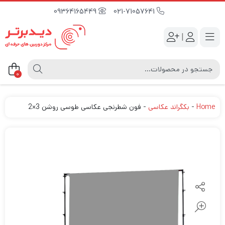
09364165449
021-71057641
|
0
Home
-
بکگراند عکاسی
-
فون شطرنجی عکاسی طوسی روشن 3×2