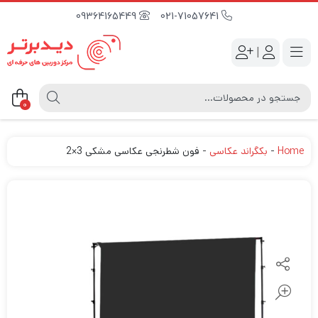
09364165449
021-71057641
|
0
Home
-
بکگراند عکاسی
-
فون شطرنجی عکاسی مشکی 3×2