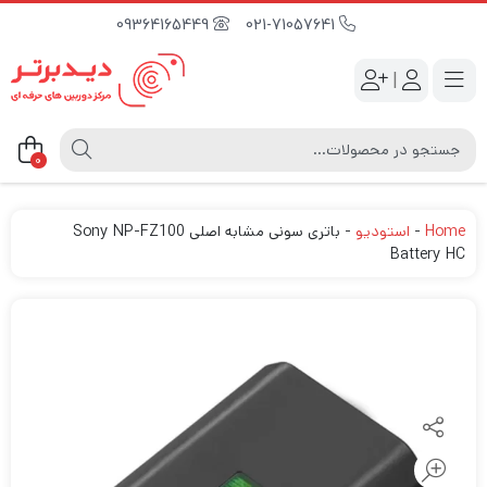
09364165449
021-71057641
|
0
Home
-
استودیو
-
باتری سونی مشابه اصلی Sony NP-FZ100
Battery HC