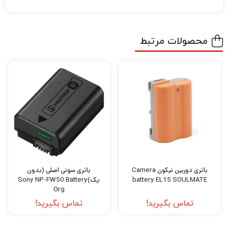
فعالیت هستید قطعاً برای این که بتوانید عکس
های حرفه ای و بی نظیر خلق کنید و بهترین نوع
فیلمبرداری را تجربه کنید نیاز به دوربین‌های
محصولات مرتبط
باکیفیت و مجهز برای عکاسی و فیلمبرداری دارید.
اگر میخواهید بهترین دوربین عکاسی و
فیلمبرداری، پهپاد فیلمبرداری، گیمبال دوربین
،گیمبال موبایل و هر نوع تجهیزات آتلیه را با
بهترین کیفیت و قیمت خریداری کنید به
دیدبرتر
سربزنید.
باتری دوربین نیکون Camera
باتری سونی اصلی (بدون
battery EL15 SOULMATE
پک)Sony NP-FW50 Battery
Org
تماس بگیرید!
تماس بگیرید!