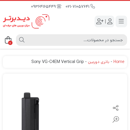
09364165449
021-71057641
|
0
Home
-
باتری دوربین
-
Sony VG-C4EM Vertical Grip