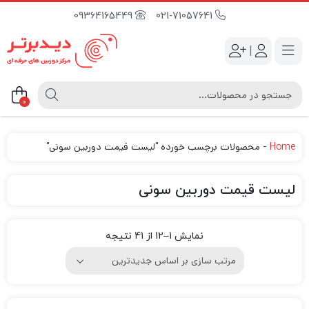
09364165449
021-71057641
|
0
Home
-
محصولات برچسب خورده "لیست قیمت دوربین سونی"
لیست قیمت دوربین سونی
نمایش 1–12 از 41 نتیجه