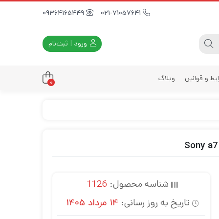
09364165449
021-71057641
ورود | ثبت‌نام
یط و قوانین
وبلاگ
0
داری
زه
زی
د
ی
شناسه محصول:
1126
یه
تاریخ به روز رسانی:
14 مرداد 1405