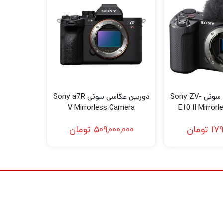
با استفاده از موتور رده پرچمدار BIONZ XR، قابلیت‌های پردازش تصویر با سرعت بالا برای عکاسی پیاپی سریع، ضبط ویدیوی 4K و عملکرد ردیابی AF پیشرفته در
ی متحرک کمک می کند.
دوربین عکاسی سونی Sony ZV-
دوربین عکاسی سونی Sony a7R
از نظر سرعت عکسبرداری، سنسور و پردازنده با استفاده از شاتر مکانیکی یا الکترونیکی و با فعال کردن AF/AE امکان تصویربرداری تا 10 فریم در ثانیه را فراهم
V Mirrorless Camera
E10 II Mirror
(Bla
179
تومان
509,000,000
تومان
با استفاده کامل از حسگر 33 مگاپیکسلی با وضوح بالا و قابلیت‌های پردازش سریع، ضبط 10 بیتی UHD 4K 30p XAVC HS با استفاده از عرض کامل سنسور