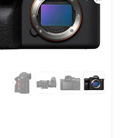
لنز سامیانگ-Samyang
لنز فوجی فیلم – FujiFilm
لنز موبایل