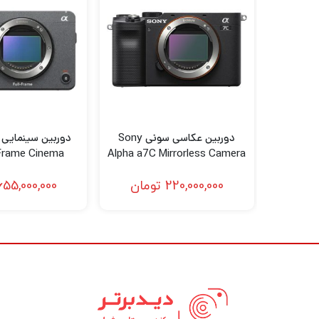
دینامیکی چشمگیر تقریباً 15 توقف می‌رسد و فایل‌ها را می‌توان در فرمت خام، JPEG یا HEIF 10 بیتی ضبط کرد.
پردازنده BIONZ XR
دسترس هستند. پردازش سریع همچنین به کاهش 
دوربین عکاسی سونی Sony
-Frame Cinema
Alpha a7C Mirrorless Camera
می‌کنند. همچنین، بافر اجازه می دهد تا 828 فریم غیرفشرده خام + JPEG را هنگام استفاده از کارت CFexpress نوع A ضبط کنید.
amera
(Body,Black)
220,000,000
تومان
655,000,000
ضبط ویدئو
امکان‌پذیر است و نمونه‌برداری بیش از حد 7K را برای وضوح و واقع‌گرایی چشمگیر ارائه می‌دهد.
همچنین ضبط بیش از حد 4K، از طریق منطقه ضبط 4.6K، با برش Super 35 وجود دارد که خروجی UHD 4K را تا 60p در 10 بیت ارائه می دهد.