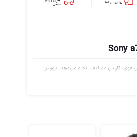
کمترین زمان
برترین برندها
ممکن
یی قوی، کارایی مضاعف انجام می‌دهد. دوربین
بدون آینه هیبریدی پیشرفته، a7 IV دارای وضوح و عملکرد فوکوس خودکار است که برای عکاسان جذاب است، همراه با فیلمبرداری قوی 4K 60p برای فیلمسازان و
زمینه است که وضوح بالا، نویز کم و رندر رنگی زنده را ارتقا
هد. این طراحی برای کار در شرایط کم نور مفید است و در ارتباط با طیف وسیعی از حساسیت ISO 100-51200 کار می کند. طراحی حسگر همچنین به محدوده