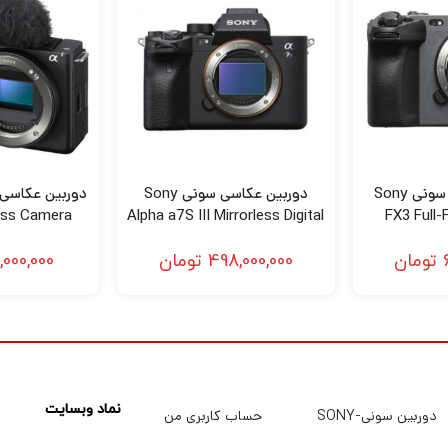
شاتر غلتشی و سایر اعوجاج های حرکتی برای رندر تمیز سوژه ها
دوربین سینمایی سونی Sony
دوربین عکاسی سونی Sony
less Camera
Alpha a7S III Mirrorless Digital
FX3 Full
ck)
Camera (Body)
C
تومان
498,000,000
تومان
,000,000
نماد وبسایت
دوربین سونی-SONY
حساب کاربری من