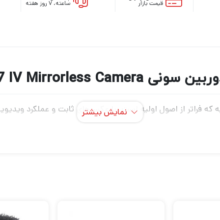
قیمت بازار
ساعته، ۷ روز هفته
Sony a7 IV Mirrorless Camera
ه که فراتر از اصول اولیه است، با عکس‌های ثابت و عملکرد ویدیو
نمایش بیشتر
ر فول فریم 33 مگاپیکسلی Exmor R که به تازگی توسعه یافته است، دارای طراحی با نور پس‌
می‌د