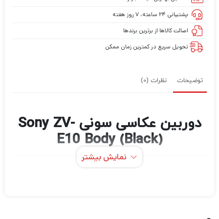
پشتیبانی ۲۴ ساعته، ۷ روز هفته
اصالت کالاها از برترین برندها
تحویل سریع در کمترین زمان ممکن
توضیحات
نظرات (0)
دوربین عکاسی سونی Sony ZV-
E10 Body (Black)
نمایش بیشتر
Sony ZV-E10 که برای ولاگرها ایده آل است، یک
سنسور بزرگ APS-C و تطبیق پذیری بدون آینه را
با مجموعه ویژگی های تخصصی که فقط برای
سازندگان محتوا ساخته شده است، جفت می