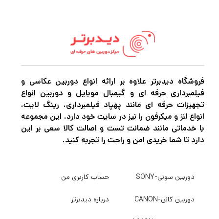
هستند. یک صفحه نمایش با زاویه متغیر به شما
امکان می دهد عکس ها را با دقت کادربندی کنید،
میکروفون جهت دار یکپارچه برای ضبط صدای
دقیق تر از سوژه های جلویی ساخته شده است، و
حالت های عکسبرداری مانند Defocus پس زمینه
فروشگاه دیدبرتر علاوه بر ارائه انواع دوربین عکاسی و
و Product Showcase به شما کمک می کند تا
فیلمبرداری حرفه ای و گیمبال موبایل و دوربین انواع
موضوعات خاص را به راحتی برجسته کنید.
تجهیزات حرفه ای مانند پهپاد فیلمبرداری، رینگ لایت،
انواع لنز و میکرفون را نیز در سایت خود دارد. این مجموعه
با خدماتی مانند ضمانت تست و اصالت کالا سعی بر این
ویژگی های وبلاگ نویسی
دارد تا شما خریدی امن و راحت را تجربه کنید.
طراحی دوربین بهینه شده
دوربین سونی-SONY
حساب کاربری من
صفحه‌نمایش LCD لمسی 3.0 اینچی 921.6 هزار
دوربین کانن-CANON
درباره دیدبرتر
نقطه‌ای پشتی دارای طراحی جانبی است که برای
فیلم‌برداری از خودتان یا گرفتن سلفی به شیوه‌ای