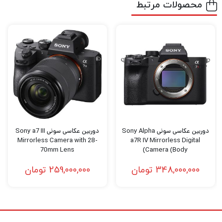
محصولات مرتبط
کند. ZV-E10 با بهبود تلفن هوشمند همه جا
حاضر، یک دوربین آلفا است که کیفیت تصویر
بهبود یافته، انتخاب بیشتر لنزها، و افزایش کنترل
را برای افزایش خلاقیت شما در هنگام عکاسی به
ارمغان می آورد.
ZV-E10 با در نظر گرفتن مفهومی که از ZV-1
سرچشمه می گیرد، ادامه بدون آینه این ایده
دوربین عکاسی سونی Sony Alpha
دوربین عکاسی سونی Sony a7 III
Mirrorless Camera with 28-
a7R IV Mirrorless Digital
دوربینی است که بر اساس مفهوم vlogging
70mm Lens
Camera (Body)
ساخته شده است. این یک دوربین بسیار توانمند
348,000,000
تومان
259,000,000
تومان
و قابل حمل است اما مجموعه ای از انتخاب های
طراحی و حالت های عکسبرداری را در خود جای
داده است که برای تولیدات تک نفره ایده آل