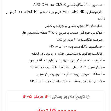
– سنسور: 24.2 مگاپیکسلی APS-C Exmor CMOS
– فیلم‌برداری: UHD 4K با ۳۰ فریم بر ثانیه و Full HD با ۱۲۰ فریم بر
ثانیه
– نمایشگر: ۳ اینچی لمسی و چرخشی جانبی
– فوکوس خودکار: هیبریدی سریع با ۴۲۵ نقطه تشخیص فاز
– سرعت عکاسی: تا ۱۱ فریم بر ثانیه
– حساسیت ISO: محدوده ۱۰۰ تا ۳۲۰۰۰
– قابلیت فوکوس: تشخیص چشم و ردیابی در لحظه
– اولویت: عدم فوکوس پس‌زمینه و اولویت AE بر چهره
– میکروفون: ۳ کپسولی، جهت‌دار با شیشه محافظ باد
– اتصالات صوتی: پورت‌های هدفون و میکروفون
– گارانتی: گارانتی معتبر، ضمانت اصالت و سلامت کالا
تاریخ به روز رسانی:
14 مرداد 1405
114,000,000
تومان