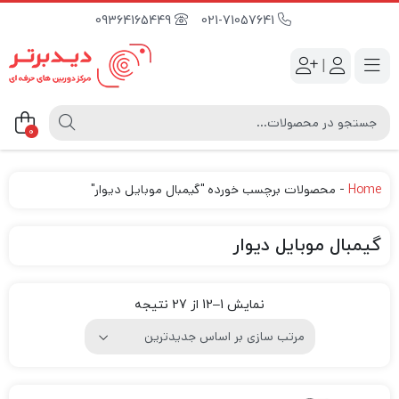
09364165449
021-71057641
|
0
Home
-
محصولات برچسب خورده "گیمبال موبایل دیوار"
گیمبال موبایل دیوار
نمایش 1–12 از 27 نتیجه