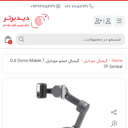
09364165449
021-71057641
|
0
Home
-
گیمبال موبایل
-
گیمبال اسمو موبایل 7 DJI Osmo Mobile
7P Gimbal