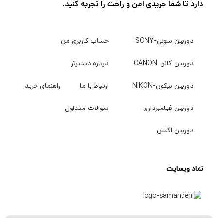
دارد تا شما خریدی امن و راحت را تجربه کنید.
این تثبیت کننده گیمبال که برای ضبط یک نفره
دوربین سونی-SONY
حساب کاربری من
طراحی شده است، همچنین کنترل پنل بصری،
حالت های سوئیچ سریع، زمان اجرا قوی تا 25
دوربین کانن-CANON
درباره دیدبرتر
ساعت و شارژ سریع PD تنها دو ساعت را ارائه می
دوربین نیکون-NIKON
ارتباط با ما
راهنمای خرید
دهد. سازگاری با سه برنامه موبایلی که برای کاربران
سطوح مختلف طراحی شده اند، به شما امکان می
دوربین فیلمبرداری
سوالات متداول
دهد پخش زنده، کنترل تمرکز، و ایجاد افکت های
دوربین اکشن
تایم لپس، شبیه سازی، دالی/زوم و حرکت آهسته
را انجام دهید.
نماد وبسایت
سازگاری با گوشی های هوشمند
گیمبال SMOOTH 5S می‌تواند گوشی‌های