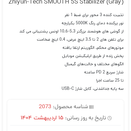
Zhiyun-Tech SMOOTH 5S Stabilizer (Gray)
تثبیت کننده 3 محور برای ضبط 1 نفر
نور پرکننده دمای رنگ 5000K یکپارچه
از گوشی های هوشمند بزرگتر 5.3-10.6 اونس پشتیبانی می کند
برای تلفن های 2 تا 3.5 اینچ عرض، 0.4 اینچ ضخامت
موتورهای محکم، الگوریتم ارتقا یافته
پخش زنده از طریق اپلیکیشن موبایل
الگوهای مختلف و حالت‌های گیمبال
شارژ سریع PD 2 ساعته
تا 25 ساعت اجرا
سه پایه جداشدنی، کابل شارژ USB-C
شناسه محصول:
2073
تاریخ به روز رسانی:
15 اردیبهشت 1404