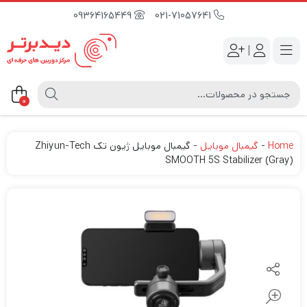
09364165449
021-71057641
|
0
Home
-
گیمبال موبایل
-
گیمبال موبایل ژیون تک Zhiyun-Tech
SMOOTH 5S Stabilizer (Gray)