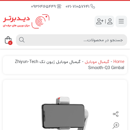
09364165449
021-71057641
|
0
Home
-
گیمبال موبایل
-
گیمبال موبایل ژیون تک Zhiyun-Tech
Smooth-Q3 Gimbal