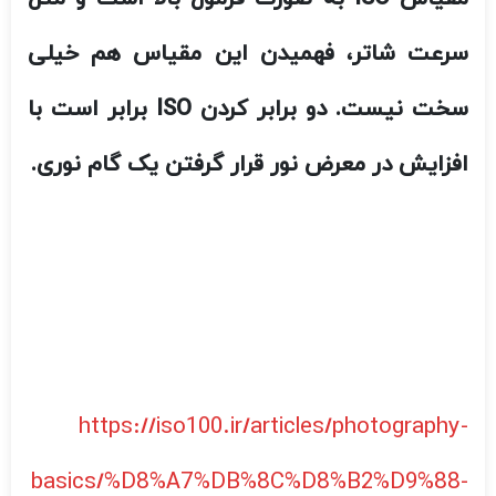
https://iso100.ir/articles/photography-
basics/%D8%A7%DB%8C%D8%B2%D9%88-
%D8%AF%D8%B1-
%D8%B9%DA%A9%D8%A7%D8%B3%DB%8C/
https://exif.ir/iso-%D8%AF%D8%B1-
%D8%B9%DA%A9%D8%A7%D8%B3%DB%8C-