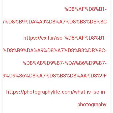
%D8%A8%D9%87-%DA%86%D9%87-
B9%D9%86%D8%A7%D8%B3%D8%AA%D8%9F/
https://photographylife.com/what-is-iso-in-
photography
نوشته قبلی
ایزو ،ISO چیست؟؟؟
نوشته بعدی
کاغذ چاپ و چاپگر عکاسی: بهترین
ترکیب برای چاپ عکس‌های بی‌نقص