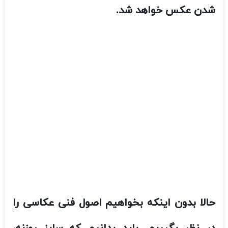
شدن عکس خواهد شد.
حالا بدون اینکه بخواهیم اصول فنی عکاسی را
در نظر بگیریم. باید بدانیم که سایز روزنه،
نسبتی است که به گام نوری مربوط می‌شود. از
لحاظ ریاضی این عمل مساوی با فاصله‌ی کانونی
لنز نسبت به قطر لنز است.
در نگاه اول این مقایسه‌ در گام نوری می‌تواند