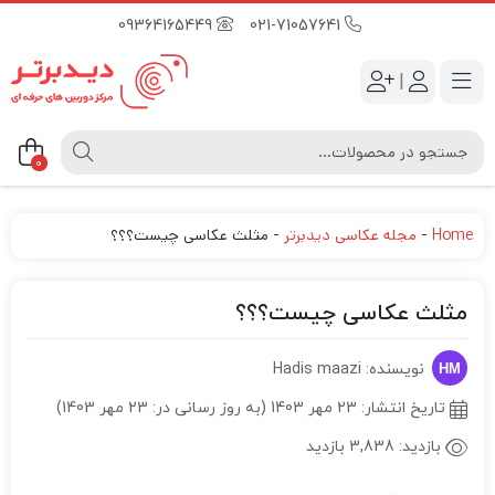
09364165449
021-71057641
|
0
Home
-
مجله عکاسی دیدبرتر
-
مثلث عکاسی چیست؟؟؟
مثلث عکاسی چیست؟؟؟
نویسنده: Hadis maazi
تاریخ انتشار:
23 مهر 1403 (به روز رسانی در: 23 مهر 1403)
بازدید:
3,838 بازدید