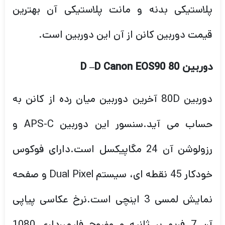
پلاستیکی بدنه و مانت پلاستیکی آن بهترین
قیمت دوربین کانن از آن این دوربین است.
دوربین
80 D
D Canon EOS90
–
دوربین 80D آخرین دوربین میان رده از کانن به
حساب می آید.سنسور این دوربین APS-C و
رزولوشن آن 24 مگاپیکسل است.دارای فوکوس
خودکار 45 نقطه ای، سیستم Dual Pixel و صفحه
نمایش لمسی 3 اینچی است.نرخ عکاسی پیاپی
آن 7 فریم بر ثانیه و وضوح فلیمبرداری 1080