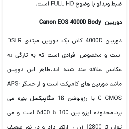
ضبط ویدئو با وضوح FULL HD است.
دوربین
Canon EOS 4000D Body
دوربین 4000D کانن یک دوربین مبتدی DSLR
است و مخصوص افرادی است که به تازگی به
عکاسی علاقه مند شده اند.ظاهر این دوربین
مانند دوربین های کامپکت است و از حسگر APS-
C CMOS با رزولوشن 18 مگاپیکسل بهره می
برد.محدوده ایزو بین 100 تا 6400 است و می
توان تا 12800 آن را ارتقا داد و در نور ضعیف