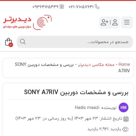
09364165449
021-71057641
|
0
Home
-
مجله عکاسی دیدبرتر
-
بررسی و مشخصات دوربین SONY
A7RIV
بررسی و مشخصات دوربین SONY A7RIV
نویسنده: Hadis maazi
تاریخ انتشار:
23 مهر 1403 (به روز رسانی در: 23 مهر 1403)
بازدید:
2,921 بازدید