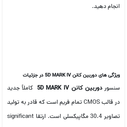
انجام دهید.
ویژگی های دوربین کانن
5D MARK IV
در جزئیات
سنسور
کاملاً جدید
دوربین کانن 5D MARK IV
در قالب CMOS تمام فریم است که قادر به تولید
تصاویر 30.4 مگاپیکسلی است. ارتقا significant
قابل توجهی در Canon 5D Mark III و نسخه های
قبلی آن.