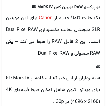
SLR دیجیتال .حالت عکسبرداری Dual Pixel RAW
است. این 2 فایل RAW را ضبط می کند – یکی
RAW معمولی و Dual Pixel RAW.
4
K
فیلمبرداران از این خبر که استفاده از 5D Mark IV
برای ویدئو اکنون شامل امکان ضبط فیلمهای 4K
(4096 x 2160) در 30p .
25p و 24p با سرعت بیت واقعی بسیار چشمگیر
500 مگابیت بر ثانیه است . بسیار خوشحال